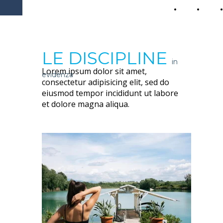
PARCO DEL TEVERE
Home
About
EXTREME ROMA
LE DISCIPLINE
in
Lorem ipsum dolor sit amet,
evidenza
consectetur adipisicing elit, sed do
eiusmod tempor incididunt ut labore
et dolore magna aliqua.